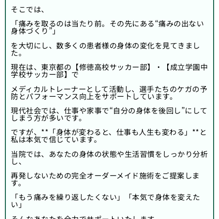
そこでは、
「痛みを取るのは当たり前。その先にある“痛みの出ない
身体づくり”」
を大切にし、数多くの患者様の身体の変化を見てきまし
た。
現在は、東京都の【修徳高校サッカー部】・【成立学園中
学校サッカー部】で
メディカルトレーナーとして活動し、選手たちのケガの予
防とパフォーマンス向上をサポートしています。
現代社会では、仕事や家事で“自分の身体を後回し”にして
しまう方が多いです。
ですが、**「身体が変わると、仕事も人生も変わる」**と
私は本気で信じています。
当院では、あなたの身体の状態や生活習慣をしっかり分析
し、
再発しないための完全オーダーメイド施術をご提案しま
す。
「もう痛みを繰り返したくない」「本気で身体を変えた
い」
そんなあなたを全力でサポートいたします。