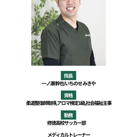
院長
一ノ瀬 幹也/いちのせ みきや
資格
柔道整復師取得,
アロマ検定1級,
社会福祉主事
勤務
修徳高校サッカー部
メディカルトレーナー